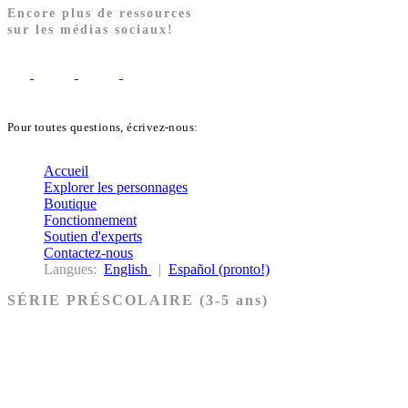
Encore plus de ressources
sur les médias sociaux!
Pour toutes questions, écrivez-nous:
biblekids@dq.paoc.org
Accueil
Explorer les personnages
Boutique
Fonctionnement
Soutien d'experts
Contactez-nous
Langues:
English
|
Español (pronto!)
SÉRIE PRÉSCOLAIRE (3-5 ans)
Ancien Testament
Nouveau Testament