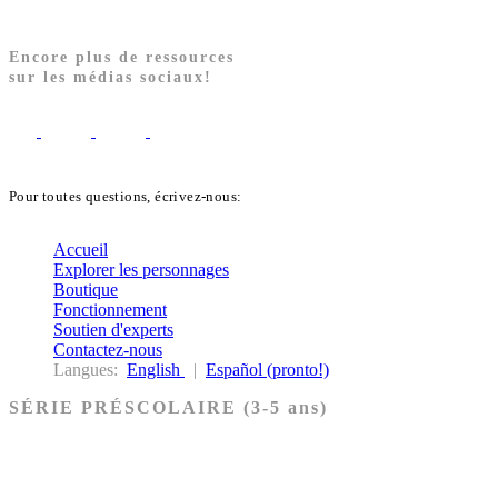
Encore plus de ressources
sur les médias sociaux!
Pour toutes questions, écrivez-nous:
biblekids@dq.paoc.org
Accueil
Explorer les personnages
Boutique
Fonctionnement
Soutien d'experts
Contactez-nous
Langues:
English
|
Español (pronto!)
SÉRIE PRÉSCOLAIRE (3-5 ans)
Ancien Testament