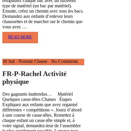
remplissez chaque bac avec un différent
type de matériel (un bac par matériel).
Ensuite, créez un chemin avec tous les bacs.
Demandez aux enfants d’enlever leurs
chaussettes et de marcher sur le chemin que
vous avez …
READ MORE
30 Juil
·
Noemie Chasse
·
No Comments
FR-P-Rachel Activité
physique
Des gagnants inattendus… Matériel
Quelques casse-têtes Chaises Étapes
Expliquez aux enfants que avez organisé
différentes « compétitions ». Jouez d’abord
à une course de casse-têtes. Remettez à
chaque enfant un casse-tête simple et, à
votre signal, demandez-leur de l’assembler
le plus rapidement possible. Lorsque tous