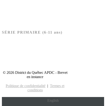
Nouveau Testament
Acheter les cartes PRÉSCOLAIRE
SÉRIE PRIMAIRE (6-11 ans)
Ancien Testament
Nouveau Testament
Acheter les cartes PRIMAIRE
© 2026 District du Québec APDC - Brevet
en instance
Politique de confidentialité
|
Termes et
conditions
English