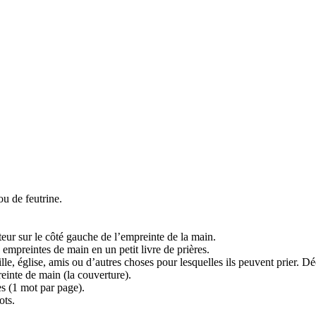
ou de feutrine.
eur sur le côté gauche de l’empreinte de la main.
s empreintes de main en un petit livre de prières.
e, église, amis ou d’autres choses pour lesquelles ils peuvent prier. D
reinte de main (la couverture).
es (1 mot par page).
ots.