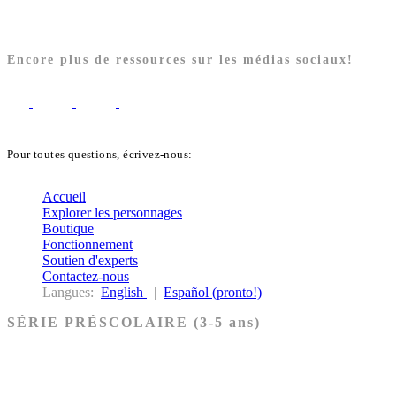
Encore plus de ressources sur les médias sociaux!
Pour toutes questions, écrivez-nous:
biblekids@dq.paoc.org
Accueil
Explorer les personnages
Boutique
Fonctionnement
Soutien d'experts
Contactez-nous
Langues:
English
|
Español (pronto!)
SÉRIE PRÉSCOLAIRE (3-5 ans)
Ancien Testament