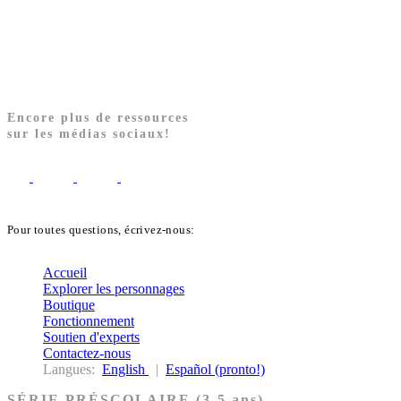
Encore plus de ressources
sur les médias sociaux!
Pour toutes questions, écrivez-nous:
biblekids@dq.paoc.org
Accueil
Explorer les personnages
Boutique
Fonctionnement
Soutien d'experts
Contactez-nous
Langues:
English
|
Español (pronto!)
SÉRIE PRÉSCOLAIRE (3-5 ans)