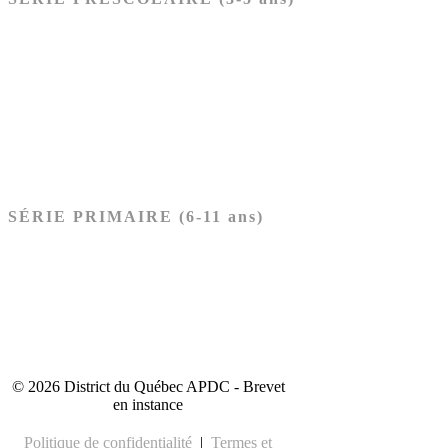
Ancien Testament
Nouveau Testament
Acheter les cartes PRÉSCOLAIRE
SÉRIE PRIMAIRE (6-11 ans)
Ancien Testament
Nouveau Testament
Acheter les cartes PRIMAIRE
© 2026 District du Québec APDC - Brevet
en instance
Politique de confidentialité
|
Termes et