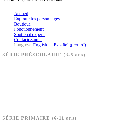
biblekids@dq.paoc.org
Accueil
Explorer les personnages
Boutique
Fonctionnement
Soutien d'experts
Contactez-nous
Langues:
English
|
Español (pronto!)
SÉRIE PRÉSCOLAIRE (3-5 ans)
Ancien Testament
Nouveau Testament
Acheter les cartes PRÉSCOLAIRE
SÉRIE PRIMAIRE (6-11 ans)