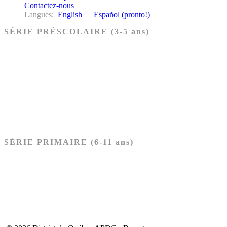
Contactez-nous
Langues:
English
|
Español (pronto!)
SÉRIE PRÉSCOLAIRE (3-5 ans)
Ancien Testament
Nouveau Testament
Acheter les cartes PRÉSCOLAIRE
SÉRIE PRIMAIRE (6-11 ans)
Ancien Testament
Nouveau Testament
Acheter les cartes PRIMAIRE