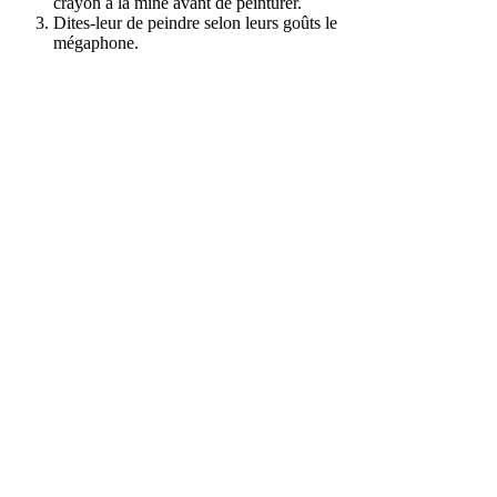
crayon à la mine avant de peinturer.
Dites-leur de peindre selon leurs goûts le
mégaphone.