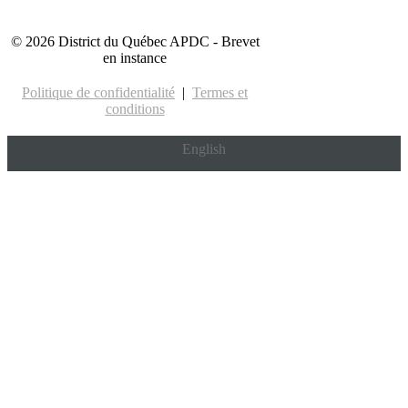
Acheter les cartes PRIMAIRE
© 2026 District du Québec APDC - Brevet
en instance
Politique de confidentialité
|
Termes et
conditions
English