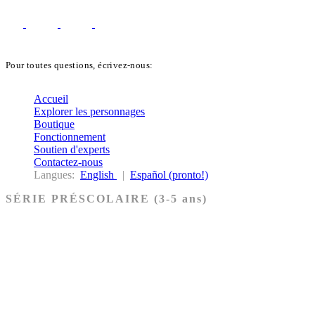
Pour toutes questions, écrivez-nous:
biblekids@dq.paoc.org
Accueil
Explorer les personnages
Boutique
Fonctionnement
Soutien d'experts
Contactez-nous
Langues:
English
|
Español (pronto!)
SÉRIE PRÉSCOLAIRE (3-5 ans)
Ancien Testament
Nouveau Testament
Acheter les cartes PRÉSCOLAIRE