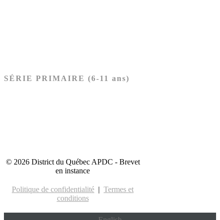
Nouveau Testament
Acheter les cartes PRÉSCOLAIRE
SÉRIE PRIMAIRE (6-11 ans)
Ancien Testament
Nouveau Testament
Acheter les cartes PRIMAIRE
© 2026 District du Québec APDC - Brevet
en instance
Politique de confidentialité
|
Termes et
conditions
English