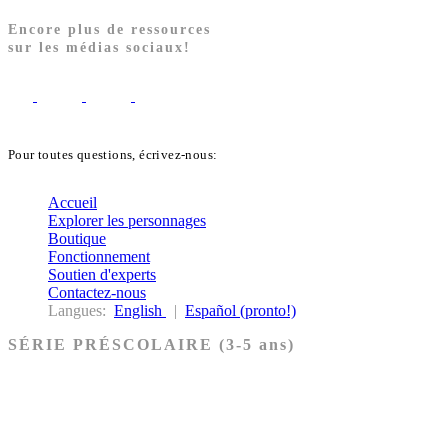
Encore plus de ressources
sur les médias sociaux!
Pour toutes questions, écrivez-nous:
biblekids@dq.paoc.org
Accueil
Explorer les personnages
Boutique
Fonctionnement
Soutien d'experts
Contactez-nous
Langues:
English
|
Español (pronto!)
SÉRIE PRÉSCOLAIRE (3-5 ans)
Ancien Testament
Nouveau Testament