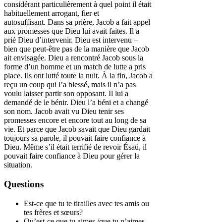
considérant particulièrement à quel point il était
habituellement arrogant, fier et
autosuffisant. Dans sa prière, Jacob a fait appel
aux promesses que Dieu lui avait faites. Il a
prié Dieu d’intervenir. Dieu est intervenu –
bien que peut-être pas de la manière que Jacob
ait envisagée. Dieu a rencontré Jacob sous la
forme d’un homme et un match de lutte a pris
place. Ils ont lutté toute la nuit. À la fin, Jacob a
reçu un coup qui l’a blessé, mais il n’a pas
voulu laisser partir son opposant. Il lui a
demandé de le bénir. Dieu l’a béni et a changé
son nom. Jacob avait vu Dieu tenir ses
promesses encore et encore tout au long de sa
vie. Et parce que Jacob savait que Dieu gardait
toujours sa parole, il pouvait faire confiance à
Dieu. Même s’il était terrifié de revoir Ésaü, il
pouvait faire confiance à Dieu pour gérer la
situation.
Questions
Est-ce que tu te tirailles avec tes amis ou
tes frères et sœurs?
Qu’est-ce que tu aimes /que tu n’aimes