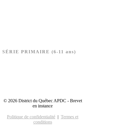
Ancien Testament
Nouveau Testament
Acheter les cartes PRÉSCOLAIRE
SÉRIE PRIMAIRE (6-11 ans)
Ancien Testament
Nouveau Testament
Acheter les cartes PRIMAIRE
© 2026 District du Québec APDC - Brevet
en instance
Politique de confidentialité
|
Termes et
conditions