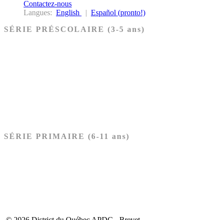
Contactez-nous
Langues:
English
|
Español (pronto!)
SÉRIE PRÉSCOLAIRE (3-5 ans)
Ancien Testament
Nouveau Testament
Acheter les cartes PRÉSCOLAIRE
SÉRIE PRIMAIRE (6-11 ans)
Ancien Testament
Nouveau Testament
Acheter les cartes PRIMAIRE
© 2026 District du Québec APDC - Brevet