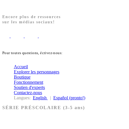
Encore plus de ressources
sur les médias sociaux!
Pour toutes questions, écrivez-nous:
biblekids@dq.paoc.org
Accueil
Explorer les personnages
Boutique
Fonctionnement
Soutien d'experts
Contactez-nous
Langues:
English
|
Español (pronto!)
SÉRIE PRÉSCOLAIRE (3-5 ans)
Ancien Testament