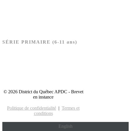
Nouveau Testament
Acheter les cartes PRÉSCOLAIRE
SÉRIE PRIMAIRE (6-11 ans)
Ancien Testament
Nouveau Testament
Acheter les cartes PRIMAIRE
© 2026 District du Québec APDC - Brevet
en instance
Politique de confidentialité
|
Termes et
conditions
English