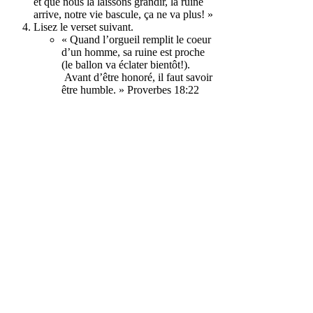
et que nous la laissons grandir, la ruine
arrive, notre vie bascule, ça ne va plus! »
Lisez le verset suivant.
« Quand l’orgueil remplit le coeur
d’un homme, sa ruine est proche
(le ballon va éclater bientôt!).
Avant d’être honoré, il faut savoir
être humble. » Proverbes 18:22