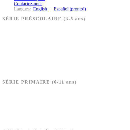
Contactez-nous
Langues:
English
|
Español (pronto!)
SÉRIE PRÉSCOLAIRE (3-5 ans)
Ancien Testament
Nouveau Testament
Acheter les cartes PRÉSCOLAIRE
SÉRIE PRIMAIRE (6-11 ans)
Ancien Testament
Nouveau Testament
Acheter les cartes PRIMAIRE