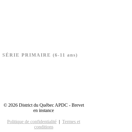
Ancien Testament
Nouveau Testament
Acheter les cartes PRÉSCOLAIRE
SÉRIE PRIMAIRE (6-11 ans)
Ancien Testament
Nouveau Testament
Acheter les cartes PRIMAIRE
© 2026 District du Québec APDC - Brevet
en instance
Politique de confidentialité
|
Termes et
conditions