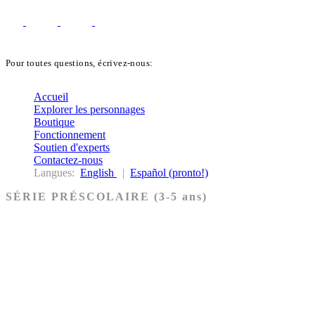
Pour toutes questions, écrivez-nous:
biblekids@dq.paoc.org
Accueil
Explorer les personnages
Boutique
Fonctionnement
Soutien d'experts
Contactez-nous
Langues:
English
|
Español (pronto!)
SÉRIE PRÉSCOLAIRE (3-5 ans)
Ancien Testament
Nouveau Testament
Acheter les cartes PRÉSCOLAIRE