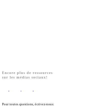
Encore plus de ressources
sur les médias sociaux!
Pour toutes questions, écrivez-nous:
biblekids@dq.paoc.org