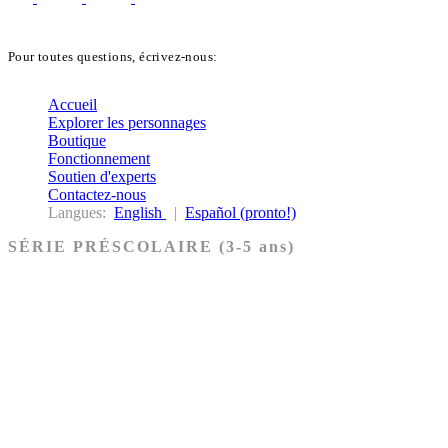
Pour toutes questions, écrivez-nous:
biblekids@dq.paoc.org
Accueil
Explorer les personnages
Boutique
Fonctionnement
Soutien d'experts
Contactez-nous
Langues:
English
|
Español (pronto!)
SÉRIE PRÉSCOLAIRE (3-5 ans)
Ancien Testament
Nouveau Testament
Acheter les cartes PRÉSCOLAIRE