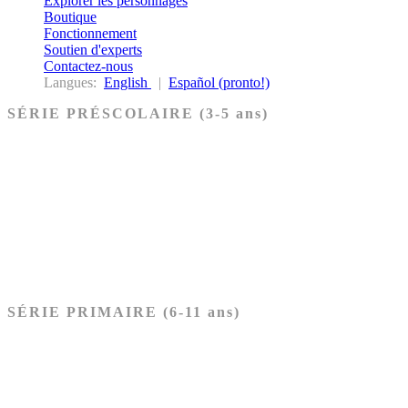
Explorer les personnages
Boutique
Fonctionnement
Soutien d'experts
Contactez-nous
Langues:
English
|
Español (pronto!)
SÉRIE PRÉSCOLAIRE (3-5 ans)
Ancien Testament
Nouveau Testament
Acheter les cartes PRÉSCOLAIRE
SÉRIE PRIMAIRE (6-11 ans)
Ancien Testament
Nouveau Testament