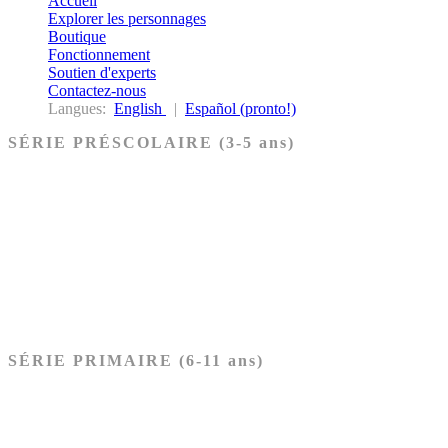
Accueil
Explorer les personnages
Boutique
Fonctionnement
Soutien d'experts
Contactez-nous
Langues:
English
|
Español (pronto!)
SÉRIE PRÉSCOLAIRE (3-5 ans)
Ancien Testament
Nouveau Testament
Acheter les cartes PRÉSCOLAIRE
SÉRIE PRIMAIRE (6-11 ans)
Ancien Testament
Nouveau Testament