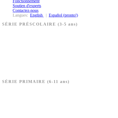
Fonctionnement
Soutien d'experts
Contactez-nous
Langues:
English
|
Español (pronto!)
SÉRIE PRÉSCOLAIRE (3-5 ans)
Ancien Testament
Nouveau Testament
Acheter les cartes PRÉSCOLAIRE
SÉRIE PRIMAIRE (6-11 ans)
Ancien Testament
Nouveau Testament
Acheter les cartes PRIMAIRE