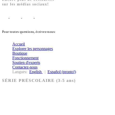
sur les médias sociaux!
Pour toutes questions, écrivez-nous:
biblekids@dq.paoc.org
Accueil
Explorer les personnages
Boutique
Fonctionnement
Soutien d'experts
Contactez-nous
Langues:
English
|
Español (pronto!)
SÉRIE PRÉSCOLAIRE (3-5 ans)
Ancien Testament
Nouveau Testament
Acheter les cartes PRÉSCOLAIRE