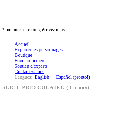
Pour toutes questions, écrivez-nous:
biblekids@dq.paoc.org
Accueil
Explorer les personnages
Boutique
Fonctionnement
Soutien d'experts
Contactez-nous
Langues:
English
|
Español (pronto!)
SÉRIE PRÉSCOLAIRE (3-5 ans)
Ancien Testament
Nouveau Testament
Acheter les cartes PRÉSCOLAIRE