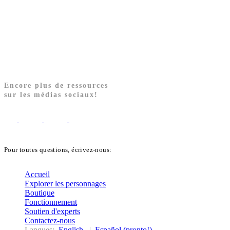
Encore plus de ressources
sur les médias sociaux!
Pour toutes questions, écrivez-nous:
biblekids@dq.paoc.org
Accueil
Explorer les personnages
Boutique
Fonctionnement
Soutien d'experts
Contactez-nous
Langues:
English
|
Español (pronto!)