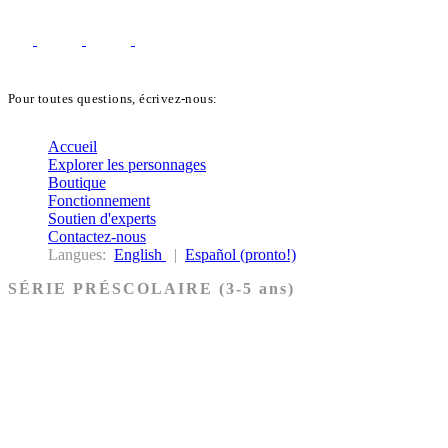
Pour toutes questions, écrivez-nous:
biblekids@dq.paoc.org
Accueil
Explorer les personnages
Boutique
Fonctionnement
Soutien d'experts
Contactez-nous
Langues:
English
|
Español (pronto!)
SÉRIE PRÉSCOLAIRE (3-5 ans)
Ancien Testament
Nouveau Testament
Acheter les cartes PRÉSCOLAIRE