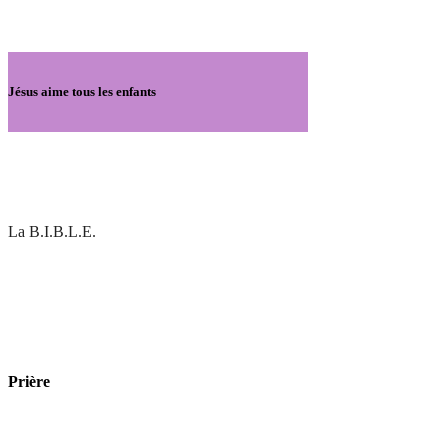
Jésus aime tous les enfants
La B.I.B.L.E.
Prière