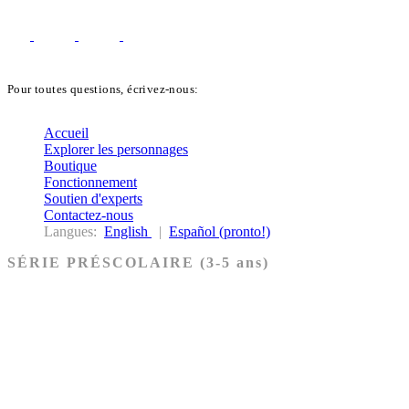
Pour toutes questions, écrivez-nous:
biblekids@dq.paoc.org
Accueil
Explorer les personnages
Boutique
Fonctionnement
Soutien d'experts
Contactez-nous
Langues:
English
|
Español (pronto!)
SÉRIE PRÉSCOLAIRE (3-5 ans)
Ancien Testament
Nouveau Testament
Acheter les cartes PRÉSCOLAIRE