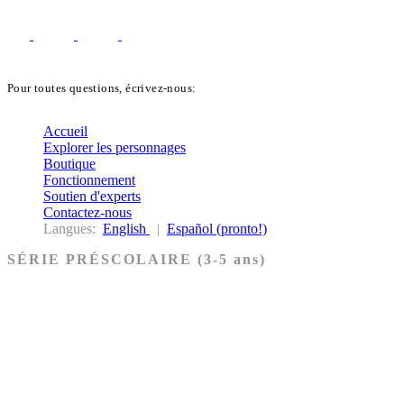
Pour toutes questions, écrivez-nous:
biblekids@dq.paoc.org
Accueil
Explorer les personnages
Boutique
Fonctionnement
Soutien d'experts
Contactez-nous
Langues:
English
|
Español (pronto!)
SÉRIE PRÉSCOLAIRE (3-5 ans)
Ancien Testament
Nouveau Testament
Acheter les cartes PRÉSCOLAIRE