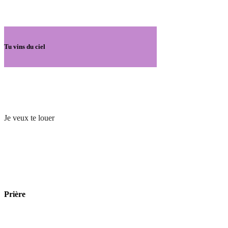
Tu vins du ciel
Je veux te louer
Prière