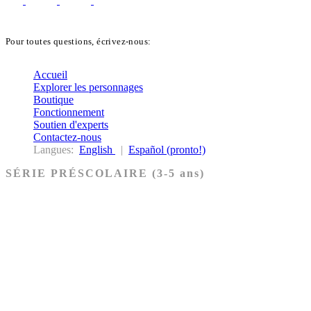
Pour toutes questions, écrivez-nous:
biblekids@dq.paoc.org
Accueil
Explorer les personnages
Boutique
Fonctionnement
Soutien d'experts
Contactez-nous
Langues:
English
|
Español (pronto!)
SÉRIE PRÉSCOLAIRE (3-5 ans)
Ancien Testament
Nouveau Testament
Acheter les cartes PRÉSCOLAIRE