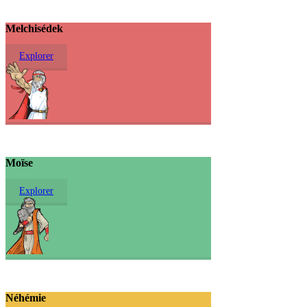
Melchisédek
Explorer
Moïse
Explorer
Néhémie