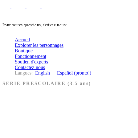
Pour toutes questions, écrivez-nous:
biblekids@dq.paoc.org
Accueil
Explorer les personnages
Boutique
Fonctionnement
Soutien d'experts
Contactez-nous
Langues:
English
|
Español (pronto!)
SÉRIE PRÉSCOLAIRE (3-5 ans)
Ancien Testament
Nouveau Testament
Acheter les cartes PRÉSCOLAIRE