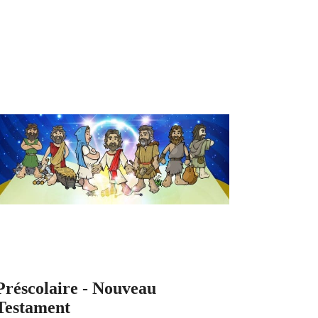
Préscolaire - Nouveau
Testament