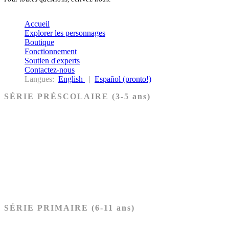
biblekids@dq.paoc.org
Accueil
Explorer les personnages
Boutique
Fonctionnement
Soutien d'experts
Contactez-nous
Langues:
English
|
Español (pronto!)
SÉRIE PRÉSCOLAIRE (3-5 ans)
Ancien Testament
Nouveau Testament
Acheter les cartes PRÉSCOLAIRE
SÉRIE PRIMAIRE (6-11 ans)