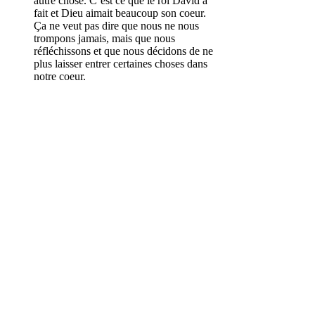
autre chose. C’est ce que le roi David a
fait et Dieu aimait beaucoup son coeur.
Ça ne veut pas dire que nous ne nous
trompons jamais, mais que nous
réfléchissons et que nous décidons de ne
plus laisser entrer certaines choses dans
notre coeur.