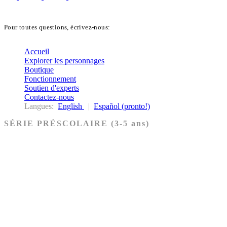
Pour toutes questions, écrivez-nous:
biblekids@dq.paoc.org
Accueil
Explorer les personnages
Boutique
Fonctionnement
Soutien d'experts
Contactez-nous
Langues:
English
|
Español (pronto!)
SÉRIE PRÉSCOLAIRE (3-5 ans)
Ancien Testament
Nouveau Testament
Acheter les cartes PRÉSCOLAIRE