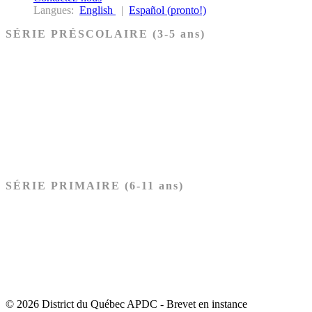
Langues:
English
|
Español (pronto!)
SÉRIE PRÉSCOLAIRE (3-5 ans)
Ancien Testament
Nouveau Testament
Acheter les cartes PRÉSCOLAIRE
SÉRIE PRIMAIRE (6-11 ans)
Ancien Testament
Nouveau Testament
Acheter les cartes PRIMAIRE
© 2026 District du Québec APDC - Brevet en instance