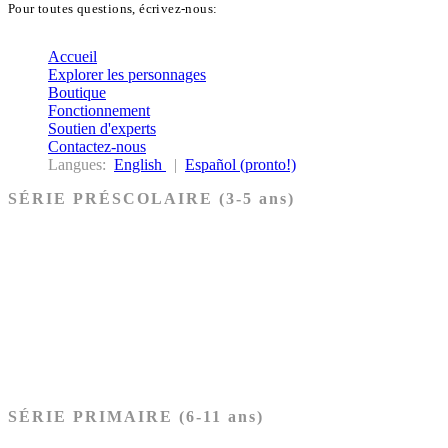
Pour toutes questions, écrivez-nous:
biblekids@dq.paoc.org
Accueil
Explorer les personnages
Boutique
Fonctionnement
Soutien d'experts
Contactez-nous
Langues:
English
|
Español (pronto!)
SÉRIE PRÉSCOLAIRE (3-5 ans)
Ancien Testament
Nouveau Testament
Acheter les cartes PRÉSCOLAIRE
SÉRIE PRIMAIRE (6-11 ans)