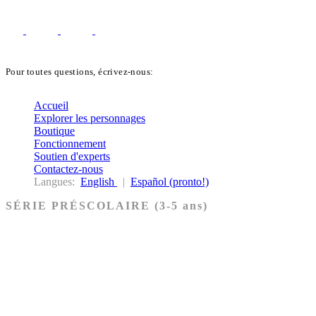
Pour toutes questions, écrivez-nous:
biblekids@dq.paoc.org
Accueil
Explorer les personnages
Boutique
Fonctionnement
Soutien d'experts
Contactez-nous
Langues:
English
|
Español (pronto!)
SÉRIE PRÉSCOLAIRE (3-5 ans)
Ancien Testament
Nouveau Testament
Acheter les cartes PRÉSCOLAIRE