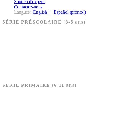
Soutien d'experts
Contactez-nous
Langues:
English
|
Español (pronto!)
SÉRIE PRÉSCOLAIRE (3-5 ans)
Ancien Testament
Nouveau Testament
Acheter les cartes PRÉSCOLAIRE
SÉRIE PRIMAIRE (6-11 ans)
Ancien Testament
Nouveau Testament
Acheter les cartes PRIMAIRE