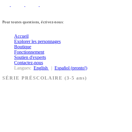
Pour toutes questions, écrivez-nous:
biblekids@dq.paoc.org
Accueil
Explorer les personnages
Boutique
Fonctionnement
Soutien d'experts
Contactez-nous
Langues:
English
|
Español (pronto!)
SÉRIE PRÉSCOLAIRE (3-5 ans)
Ancien Testament
Nouveau Testament
Acheter les cartes PRÉSCOLAIRE