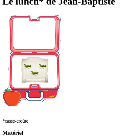
Le lunch* de Jean-Baptiste
*casse-croûte
Matériel