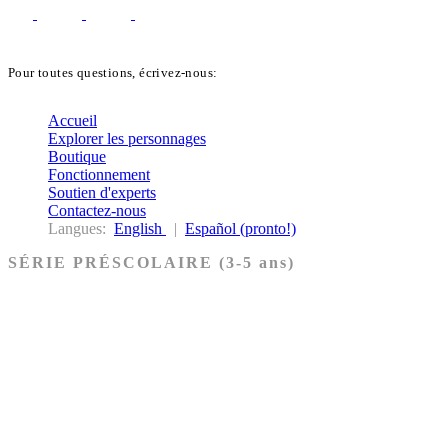
Pour toutes questions, écrivez-nous:
biblekids@dq.paoc.org
Accueil
Explorer les personnages
Boutique
Fonctionnement
Soutien d'experts
Contactez-nous
Langues:
English
|
Español (pronto!)
SÉRIE PRÉSCOLAIRE (3-5 ans)
Ancien Testament
Nouveau Testament
Acheter les cartes PRÉSCOLAIRE