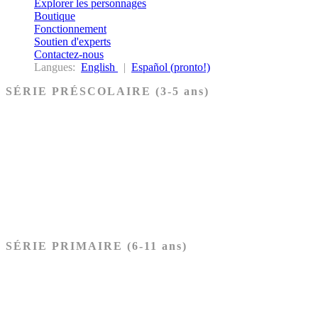
Explorer les personnages
Boutique
Fonctionnement
Soutien d'experts
Contactez-nous
Langues:
English
|
Español (pronto!)
SÉRIE PRÉSCOLAIRE (3-5 ans)
Ancien Testament
Nouveau Testament
Acheter les cartes PRÉSCOLAIRE
SÉRIE PRIMAIRE (6-11 ans)
Ancien Testament
Nouveau Testament