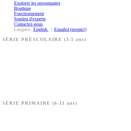
Explorer les personnages
Boutique
Fonctionnement
Soutien d'experts
Contactez-nous
Langues:
English
|
Español (pronto!)
SÉRIE PRÉSCOLAIRE (3-5 ans)
Ancien Testament
Nouveau Testament
Acheter les cartes PRÉSCOLAIRE
SÉRIE PRIMAIRE (6-11 ans)
Ancien Testament
Nouveau Testament