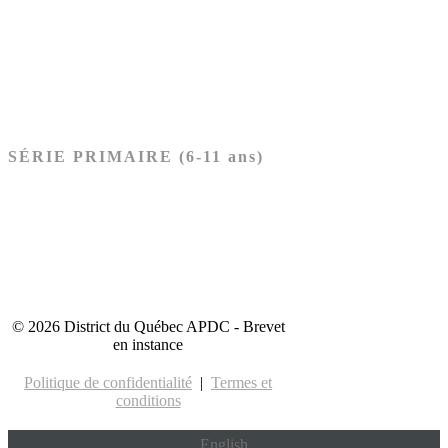
Nouveau Testament
Acheter les cartes PRÉSCOLAIRE
SÉRIE PRIMAIRE (6-11 ans)
Ancien Testament
Nouveau Testament
Acheter les cartes PRIMAIRE
© 2026 District du Québec APDC - Brevet
en instance
Politique de confidentialité
|
Termes et
conditions
English