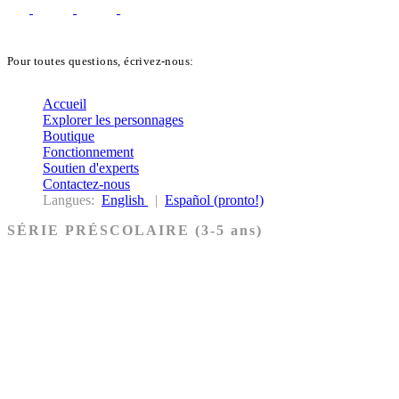
Pour toutes questions, écrivez-nous:
biblekids@dq.paoc.org
Accueil
Explorer les personnages
Boutique
Fonctionnement
Soutien d'experts
Contactez-nous
Langues:
English
|
Español (pronto!)
SÉRIE PRÉSCOLAIRE (3-5 ans)
Ancien Testament
Nouveau Testament
Acheter les cartes PRÉSCOLAIRE