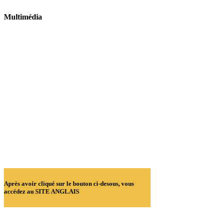
Multimédia
Après avoir cliqué sur le bouton ci-desous, vous
accédez au SITE ANGLAIS