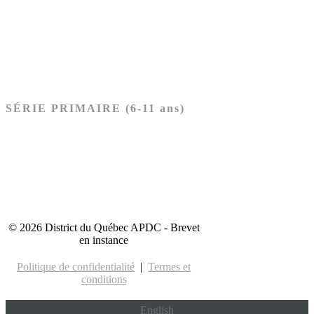
Nouveau Testament
Acheter les cartes PRÉSCOLAIRE
SÉRIE PRIMAIRE (6-11 ans)
Ancien Testament
Nouveau Testament
Acheter les cartes PRIMAIRE
© 2026 District du Québec APDC - Brevet
en instance
Politique de confidentialité
|
Termes et
conditions
English