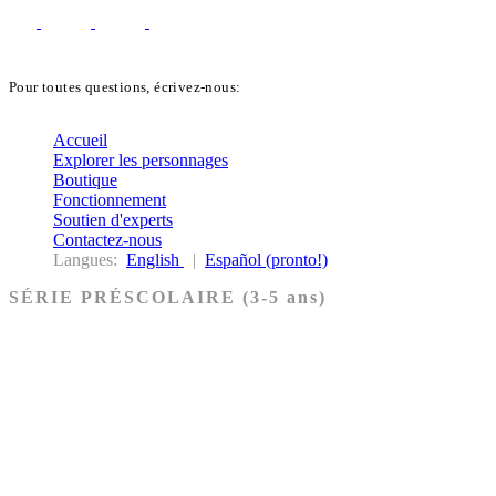
Pour toutes questions, écrivez-nous:
biblekids@dq.paoc.org
Accueil
Explorer les personnages
Boutique
Fonctionnement
Soutien d'experts
Contactez-nous
Langues:
English
|
Español (pronto!)
SÉRIE PRÉSCOLAIRE (3-5 ans)
Ancien Testament
Nouveau Testament
Acheter les cartes PRÉSCOLAIRE