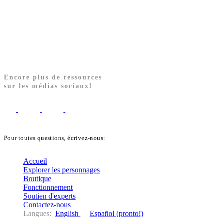
Encore plus de ressources
sur les médias sociaux!
Pour toutes questions, écrivez-nous:
biblekids@dq.paoc.org
Accueil
Explorer les personnages
Boutique
Fonctionnement
Soutien d'experts
Contactez-nous
Langues:
English
|
Español (pronto!)