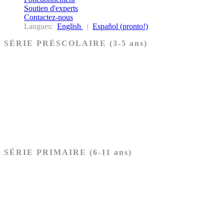
Soutien d'experts
Contactez-nous
Langues:
English
|
Español (pronto!)
SÉRIE PRÉSCOLAIRE (3-5 ans)
Ancien Testament
Nouveau Testament
Acheter les cartes PRÉSCOLAIRE
SÉRIE PRIMAIRE (6-11 ans)
Ancien Testament
Nouveau Testament
Acheter les cartes PRIMAIRE