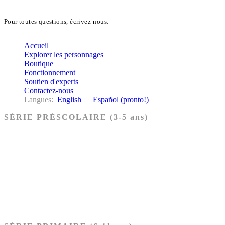
Pour toutes questions, écrivez-nous:
biblekids@dq.paoc.org
Accueil
Explorer les personnages
Boutique
Fonctionnement
Soutien d'experts
Contactez-nous
Langues:
English
|
Español (pronto!)
SÉRIE PRÉSCOLAIRE (3-5 ans)
Ancien Testament
Nouveau Testament
Acheter les cartes PRÉSCOLAIRE