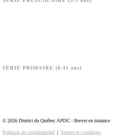
SÉRIE PRÉSCOLAIRE (3-5 ans)
Ancien Testament
Nouveau Testament
Acheter les cartes PRÉSCOLAIRE
SÉRIE PRIMAIRE (6-11 ans)
Ancien Testament
Nouveau Testament
Acheter les cartes PRIMAIRE
© 2026 District du Québec APDC - Brevet en instance
Politique de confidentialité
|
Termes et conditions